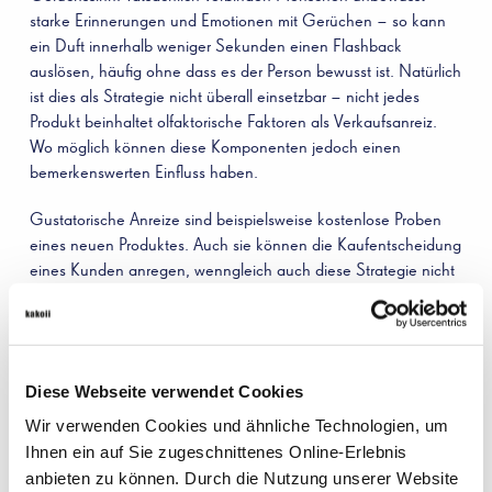
starke Erinnerungen und Emotionen mit Gerüchen – so kann
ein Duft innerhalb weniger Sekunden einen Flashback
auslösen, häufig ohne dass es der Person bewusst ist. Natürlich
ist dies als Strategie nicht überall einsetzbar – nicht jedes
Produkt beinhaltet olfaktorische Faktoren als Verkaufsanreiz.
Wo möglich können diese Komponenten jedoch einen
bemerkenswerten Einfluss haben.
Gustatorische Anreize sind beispielsweise kostenlose Proben
eines neuen Produktes. Auch sie können die Kaufentscheidung
eines Kunden anregen, wenngleich auch diese Strategie nicht
für jedes Produkt einsetzbar ist.
Emotionale Komponenten schließlich haben einen besonders
starken Effekt, wenn sie richtig eingesetzt werden. Vor allem
Diese Webseite verwendet Cookies
Melancholie stärkt den Erinnerungswert. Ein Kunde bringt das
Produkt automatisch mit einer emotionsbeladenen Situation aus
Wir verwenden Cookies und ähnliche Technologien, um
der Vergangenheit in Verbindung – dadurch steigt die
Ihnen ein auf Sie zugeschnittenes Online-Erlebnis
Kaufwahrscheinlichkeit stark. Dies ist ein Grund dafür, dass
anbieten zu können. Durch die Nutzung unserer Website