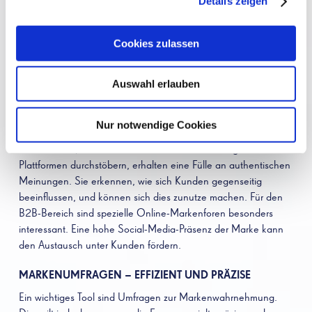
Details zeigen
regelmäßig die Meinung der Kunden einholen. Dafür gibt es
diverse Strategien. Kundenumfragen und Social-Media-Kanäle
sind mit die wichtigsten Tools in diesem Bereich.
Cookies zulassen
SOCIAL-MEDIA-PLATTFORMEN NUTZEN
Auswahl erlauben
Unternehmen können zahlreiche Informationen aus Social-
Media-Plattformen erhalten. In Online-Foren, Gruppenchats
und in Instagram-Videos und Kommentaren werden
Nur notwendige Cookies
Markenwahrnehmungen von Kunden häufig diskutiert.
Unternehmer, die sich hier auskennen und derartige
Plattformen durchstöbern, erhalten eine Fülle an authentischen
Meinungen. Sie erkennen, wie sich Kunden gegenseitig
beeinflussen, und können sich dies zunutze machen. Für den
B2B-Bereich sind spezielle Online-Markenforen besonders
interessant. Eine hohe Social-Media-Präsenz der Marke kann
den Austausch unter Kunden fördern.
MARKENUMFRAGEN – EFFIZIENT UND PRÄZISE
Ein wichtiges Tool sind Umfragen zur Markenwahrnehmung.