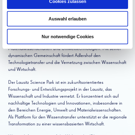
Cookies zulassen
Technologiestandorte Technologiepark Berlin-Adlershof und der
Lausitz Science Park.
Auswahl erlauben
Der Technologiepark Berlin-Adlershof ist eines der führenden
Wissenschafts- und Technologiezentren in Deutschland. Er
vereint innovative Unternehmen, Forschungsinstitute und Start-
Nur notwendige Cookies
ups, vor allem aus den Bereichen Photonik, Optik,
Materialwissenschaften und Umwelttechnologien. Mit seiner
dynamischen Gemeinschaft fördert Adlershof den
Technologietransfer und die Vernetzung zwischen Wissenschaft
und Wirtschaft.
Der Lausitz Science Park ist ein zukunftsorientiertes
Forschungs- und Entwicklungsprojekt in der Lausitz, das
Wissenschaft und Industrie vernetzt. Er konzentriert sich auf
nachhaltige Technologien und Innovationen, insbesondere in
den Bereichen Energie, Umwelt und Materialwissenschaften.
Als Plattform für den Wissenstransfer unterstützt er die regionale
Transformation zu einer wissensbasierten Wirtschaft.