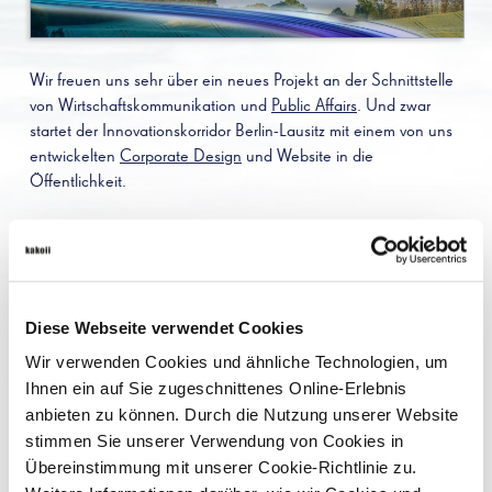
Wir freuen uns sehr über ein neues Projekt an der Schnittstelle
von Wirtschaftskommunikation und
Public Affairs
. Und zwar
startet der Innovationskorridor Berlin-Lausitz mit einem von uns
entwickelten
Corporate Design
und Website in die
Öffentlichkeit.
Der Innovationskorridor Berlin-Lausitz ist ein strategisches
Entwicklungsprojekt, das darauf abzielt, eine starke
wirtschaftliche und wissenschaftliche Verbindung zwischen
Berlin und der Lausitz zu schaffen. Dieses Vorhaben soll die
Diese Webseite verwendet Cookies
Regionen durch Förderung von Innovationen,
Technologietransfer und nachhaltige Entwicklung stärken. Die
Wir verwenden Cookies und ähnliche Technologien, um
Initiative konzentriert sich auf verschiedene Schlüsselbereiche
Ihnen ein auf Sie zugeschnittenes Online-Erlebnis
wie erneuerbare Energien, Digitalisierung, innovative
anbieten zu können. Durch die Nutzung unserer Website
Mobilitätslösungen und die Transformation der traditionellen
stimmen Sie unserer Verwendung von Cookies in
Industrien. Ein Projekt, das – ähnlich wie unsere
Kampagne für
Übereinstimmung mit unserer Cookie-Richtlinie zu.
die Berliner Zukunftsorte
– an der Schnittstelle von