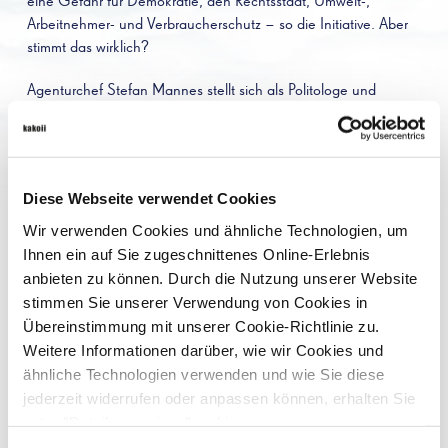
eine Gefahr für Demokratie, den Rechtsstaat, Umwelt-,
Arbeitnehmer- und Verbraucherschutz – so die Initiative. Aber
stimmt das wirklich?
Agenturchef Stefan Mannes stellt sich als Politologe und
Kommunikationsexperte der Frage wie die Stop TTIP Initiative in
der letzten Zeit einen solchen Erfolg verzeichnen konnten in
Zeiten bürgerlicher Politikverdrossenheit, ob die
Demonstrationen ein Ausdruck fehlgeleiteten Aktionismus sind
Diese Webseite verwendet Cookies
oder ein Zeichen wiederbelebter Politisierung weiter Kreise der
Bevölkerung.
Wir verwenden Cookies und ähnliche Technologien, um
Ihnen ein auf Sie zugeschnittenes Online-Erlebnis
Sendetermin: 12. Oktober, 18:00 Uhr in
WDR 5 Politikum
anbieten zu können. Durch die Nutzung unserer Website
stimmen Sie unserer Verwendung von Cookies in
Der Transatlantische Handels- und Investitionspartnerschaft
Übereinstimmung mit unserer Cookie-Richtlinie zu.
(TTIP) ist ein umfangreiches Handelsabkommen, das zwischen
Weitere Informationen darüber, wie wir Cookies und
der Europäischen Union (EU) und den Vereinigten Staaten von
ähnliche Technologien verwenden und wie Sie diese
Amerika (USA) verhandelt wurde. Das Ziel von TTIP war es,
jederzeit widerrufen oder anpassen können, erhalten Sie
Handelsbarrieren in einer Vielzahl von Wirtschaftssektoren zu
unter "Details anzeigen" und in
reduzieren und so die Handels- und Investitionsbeziehungen
unserer
Datenschutzerklärung
.