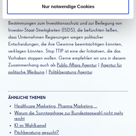
Gleichzeitig rief TTIP jedoch auch erhebliche Bedenken hervor.
Nur notwendige Cookies
Kritiker befürchteten eine Aushöhlung von Verbraucherschutz-,
Umwelt- und Arbeitsstandards. Besonders kontrovers waren die
Bestimmungen zum Investitionsschutz und zur Beilegung von
Investor-Staat-Streitigkeiten (ISDS), die befürchten ließen,
dass Unternehmen Regierungen wegen politischer
Entscheidungen, die ihre Gewinne beeinträchtigen könnten,
verklagen könnten. Stop TTIP ist eine der Initiativen, die das
Vorhaben stoppen wollen. Gerne empfehlen wir uns in diesem
Zusammenhang auch als
Public Affairs Agentur
|
Agentur für
politische Werbung
|
Politikberatung Agentur
.
ÄHNLICHE THEMEN
Healthcare Marketing, Pharma Marketing,…
Warum die Sonntagsfrage zur Bundestagswahl nicht mehr
reicht
KI im Wahlkampf
Pitchberatung gesucht?