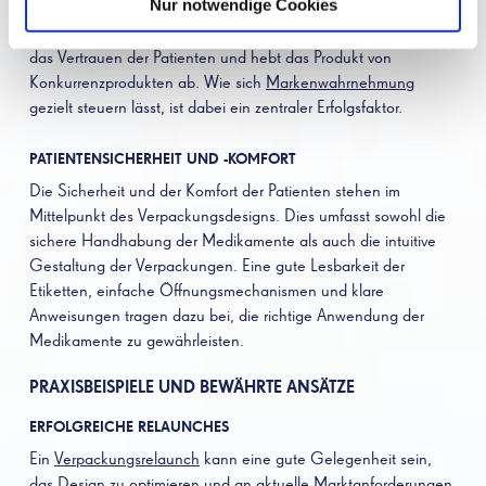
Nur notwendige Cookies
Farbgebung, sondern auch die gesamte Gestaltung der
Packung. Ein einheitliches und professionelles Design stärkt
das Vertrauen der Patienten und hebt das Produkt von
Konkurrenzprodukten ab. Wie sich
Markenwahrnehmung
gezielt steuern lässt, ist dabei ein zentraler Erfolgsfaktor.
PATIENTENSICHERHEIT UND -KOMFORT
Die Sicherheit und der Komfort der Patienten stehen im
Mittelpunkt des Verpackungsdesigns. Dies umfasst sowohl die
sichere Handhabung der Medikamente als auch die intuitive
Gestaltung der Verpackungen. Eine gute Lesbarkeit der
Etiketten, einfache Öffnungsmechanismen und klare
Anweisungen tragen dazu bei, die richtige Anwendung der
Medikamente zu gewährleisten.
PRAXISBEISPIELE UND BEWÄHRTE ANSÄTZE
ERFOLGREICHE RELAUNCHES
Ein
Verpackungsrelaunch
kann eine gute Gelegenheit sein,
das Design zu optimieren und an aktuelle Marktanforderungen