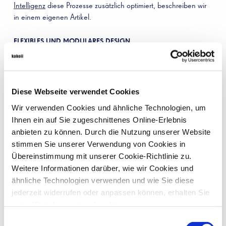
Intelligenz
diese Prozesse zusätzlich optimiert, beschreiben wir
in einem eigenen Artikel.
FLEXIBLES UND MODULARES DESIGN
Ein flexibles und modulares
Verpackungsdesign
ermöglicht es,
die Verpackungen an unterschiedliche Produkte und
Marktanforderungen anzupassen. Dies ist besonders wichtig für
Pharmaunternehmen, die ein breites Sortiment an RX
Diese Webseite verwendet Cookies
Medikamenten und Nahrungsergänzungsmitteln anbieten.
Wir verwenden Cookies und ähnliche Technologien, um
Durch modulare Lösungen können die Verpackungen
Ihnen ein auf Sie zugeschnittenes Online-Erlebnis
kosteneffizient und schnell an neue Produkte oder geänderte
anbieten zu können. Durch die Nutzung unserer Website
regulatorische Vorgaben angepasst werden.
stimmen Sie unserer Verwendung von Cookies in
Übereinstimmung mit unserer Cookie-Richtlinie zu.
ZUSAMMENARBEIT MIT SPEZIALISIERTEN AGENTUREN
Weitere Informationen darüber, wie wir Cookies und
Die Zusammenarbeit mit einem spezialisierten Agenturteam
ähnliche Technologien verwenden und wie Sie diese
kann den Designprozess erheblich erleichtern. Spezialisierte
jederzeit widerrufen oder anpassen können, erhalten Sie
Agenturen verfügen über das notwendige Know-how und die
unter "Details anzeigen" und in
langjährige Erfahrung im Bereich Pharma-Packaging und
unserer
Datenschutzerklärung
.
Einwilligungsauswahl
können umfassende Lösungen von der Entwicklung bis zur