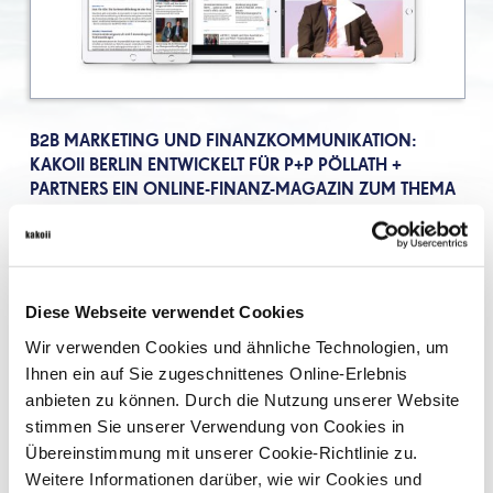
B2B MARKETING UND FINANZKOMMUNIKATION:
KAKOII BERLIN ENTWICKELT FÜR P+P PÖLLATH +
PARTNERS EIN ONLINE-FINANZ-MAGAZIN ZUM THEMA
PRIVATE EQUITY
Wir freuen uns sehr, dass unser neues Projekt für die Kanzlei
P+P Pöllath + Partners online ging. Unter pe-magazin.de
startete das erste deutsche Online-Magazin zum Thema Private
Diese Webseite verwendet Cookies
Equity.
Wir verwenden Cookies und ähnliche Technologien, um
Ihnen ein auf Sie zugeschnittenes Online-Erlebnis
Das inhaltliche Spektrum ist genauso breit wie die
Kernkompetenzen der Kanzlei: Fondsstrukturierung,
anbieten zu können. Durch die Nutzung unserer Website
Fondsregulierung, Fondsanalyse, M&A-Transaktionen,
stimmen Sie unserer Verwendung von Cookies in
Leveraged Buy-Outs, Growth Capital, Venture Capital, Private
Übereinstimmung mit unserer Cookie-Richtlinie zu.
Clients, Gesellschaftsrecht, Steuerrecht. kakoii erarbeitete
Weitere Informationen darüber, wie wir Cookies und