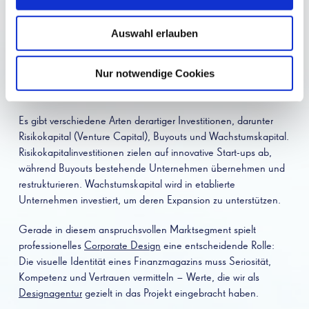
bei der Kapital von privaten Investoren in nicht öffentlich
gehandelte Unternehmen investiert wird. Das Ziel ist in der
Auswahl erlauben
Regel die langfristige Wertsteigerung dieser Unternehmen.
Private-Equity-Fonds kaufen oft bestehende Unternehmen, um
Nur notwendige Cookies
ihre Leistung zu steigern und sie nach einer gewissen Zeit mit
Gewinn zu verkaufen.
Es gibt verschiedene Arten derartiger Investitionen, darunter
Risikokapital (Venture Capital), Buyouts und Wachstumskapital.
Risikokapitalinvestitionen zielen auf innovative Start-ups ab,
während Buyouts bestehende Unternehmen übernehmen und
restrukturieren. Wachstumskapital wird in etablierte
Unternehmen investiert, um deren Expansion zu unterstützen.
Gerade in diesem anspruchsvollen Marktsegment spielt
professionelles
Corporate Design
eine entscheidende Rolle:
Die visuelle Identität eines Finanzmagazins muss Seriosität,
Kompetenz und Vertrauen vermitteln – Werte, die wir als
Designagentur
gezielt in das Projekt eingebracht haben.