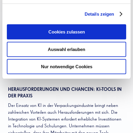
mit Smartphones interagieren, liefern Verbrauchern detaillierte
Informationen über Herkunft, Nährwerte und
Details zeigen
Zubereitungsmöglichkeiten. KI-gestützte Augmented-Reality-
Anwendungen verwandeln Verpackungen in interaktive
Erlebnisse, die Marken neue Wege der Kundenbindung
Cookies zulassen
eröffnen.
Auswahl erlauben
Zudem unterstützt KI die Entwicklung von Verpackungen, die
sich an spezifische Bedürfnisse anpassen können.
Beispielsweise werden Verpackungen entwickelt, die ihre Farbe
Nur notwendige Cookies
ändern, wenn ein Produkt nicht mehr genießbar ist, oder die
sich automatisch öffnen, wenn sie erhitzt werden.
HERAUSFORDERUNGEN UND CHANCEN: KI-TOOLS IN
DER PRAXIS
Der Einsatz von KI in der Verpackungsindustrie bringt neben
zahlreichen Vorteilen auch Herausforderungen mit sich. Die
Integration von KI-Systemen erfordert erhebliche Investitionen
in Technologie und Schulungen. Unternehmen müssen
sicherstellen, dass ihre Mitarbeiter mit den neuen Tools