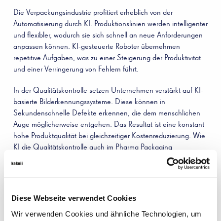
Die Verpackungsindustrie profitiert erheblich von der
Automatisierung durch KI. Produktionslinien werden intelligenter
und flexibler, wodurch sie sich schnell an neue Anforderungen
anpassen können. KI-gesteuerte Roboter übernehmen
repetitive Aufgaben, was zu einer Steigerung der Produktivität
und einer Verringerung von Fehlern führt.
In der Qualitätskontrolle setzen Unternehmen verstärkt auf KI-
basierte Bilderkennungssysteme. Diese können in
Sekundenschnelle Defekte erkennen, die dem menschlichen
Auge möglicherweise entgehen. Das Resultat ist eine konstant
hohe Produktqualität bei gleichzeitiger Kostenreduzierung. Wie
KI die Qualitätskontrolle auch im
Pharma Packaging
revolutioniert, beschreiben wir in einem
eigenen Artikel
.
NACHHALTIGE LÖSUNGEN DURCH KI IM PACKAGING
Ein Schwerpunkt der KI-Anwendungen im Verpackungsbereich
Diese Webseite verwendet Cookies
liegt auf der Entwicklung nachhaltiger Lösungen. Algorithmen
Wir verwenden Cookies und ähnliche Technologien, um
optimieren den Materialeinsatz, reduzieren Abfälle und