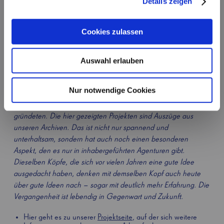
Details zeigen
mehr weg. Morgen früh, so Gott will, wird es nicht mehr
versteckt, morgen früh, so Gott will, wird es endlich entdeckt.“
Die Zuschauer werden damit auf hochemotionale Weise für
Cookies zulassen
das Thema Missbrauch sensibilisiert. Den Spot setzen wir mit
Regisseur und Oscarpreisträger Florian Gallenberger um, mit
dem uns seitdem eine langjährige Freundschaft verbindet.
Auswahl erlauben
Die Vergangenheit vergeht nicht, sie ist immer gegenwärtig,
Nur notwendige Cookies
manchmal ist sie auch die Zukunft. Bei uns begann alles im
Jahr 2000, als Thekla Heineke und Stefan Mannes kakoii
gründeten. Die hier gezeigten Projekten sind Auszüge aus
unseren Archiven. Das ist nicht nur spannend und
unterhaltsam, sondern hat auch noch einen besonderen
Aspekt, den es nur in inhabergeführten Agenturen gibt.
Dieselben Köpfe, die sich vor vielen Jahren eine gute Idee
ausgedacht haben, denken mit demselben Kopf auch heute
über gute Ideen nach – sogar mit deutlich mehr Erfahrung. Die
Vergangenheit ist lebendig in Gegenwart und Zukunft.
Hier geht es zu unserer
Projektseite
, auf der sich weitere