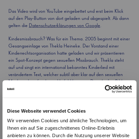
Das Video wird von YouTube eingebettet und erst beim Klick
auf den Play-Button von dort geladen und abgespielt. Ab dann
gelten die
Datenschutzerklärungen von Google
.
Kindesmissbrauch? Was für ein Thema. 2005 beginnt mit einer
Gesangseinlage von Thekla Heineke. Der Vorstand einer
Kinderrechtsorganisation hatte geladen und wir präsentieren
ein Spot-Konzept gegen sexuellen Missbrauch. Thekla steht
auf und singt ein international bekanntes Kinderlied mit
verändertem Text, welcher subtil aber klar auf den sexuellen
Missbrauch im familiären Umfeld hinweist. Dazu laufen Bilder
aus der alltäglichen Familienidylle. Es dauert 30 Sekunden und
hinterlässt nicht nur Gänsehaut beim Publikum, sondern sichert
uns auch den Auftrag.
Diese Webseite verwendet Cookies
Als wir erkennen, dass ein TV-Spot allein nicht die Lösung des
Wir verwenden Cookies und ähnliche Technologien, um
Problems ist, wird daraus ein echtes Projekt: Mit guten
Ihnen ein auf Sie zugeschnittenes Online-Erlebnis
Argumenten und Sponsoren entsteht die erste Telefonhotline
anbieten zu können. Durch die Nutzung unserer Website
zum Thema Missbrauch. Quasi die 110 bei Notlagen und