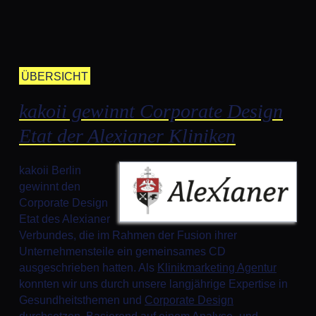
ÜBERSICHT
kakoii gewinnt Corporate Design
Etat der Alexianer Kliniken
kakoii Berlin
gewinnt den
Corporate Design
Etat des Alexianer
Verbundes, die im Rahmen der Fusion ihrer
Unternehmensteile ein gemeinsames CD
ausgeschrieben hatten. Als
Klinikmarketing Agentur
konnten wir uns durch unsere langjährige Expertise in
Gesundheitsthemen und
Corporate Design