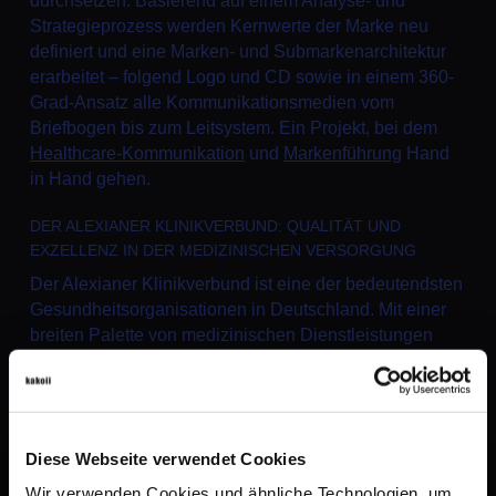
durchsetzen. Basierend auf einem Analyse- und
Strategieprozess werden Kernwerte der Marke neu
definiert und eine Marken- und Submarkenarchitektur
erarbeitet – folgend Logo und CD sowie in einem 360-
Grad-Ansatz alle Kommunikationsmedien vom
Briefbogen bis zum Leitsystem. Ein Projekt, bei dem
Healthcare-Kommunikation
und
Markenführung
Hand
in Hand gehen.
DER ALEXIANER KLINIKVERBUND: QUALITÄT UND
EXZELLENZ IN DER MEDIZINISCHEN VERSORGUNG
Der Alexianer Klinikverbund ist eine der bedeutendsten
Gesundheitsorganisationen in Deutschland. Mit einer
breiten Palette von medizinischen Dienstleistungen
und Einrichtungen hat sich der Verbund einen
hervorragenden Ruf für qualitativ hochwertige
Gesundheitsversorgung und Patientenbetreuung
erworben.
Diese Webseite verwendet Cookies
Als eines der größten katholischen
Wir verwenden Cookies und ähnliche Technologien, um