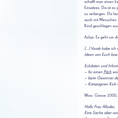
schafft man einen Ex
Einsatzes. Da ist es
zu verlangen. Da las
auch mit Menschen ha
Kind geschlagen wu
Achja. Es geht um di
(…) Vorab habe ich 
Ideen von Euch bzw.
Eckdaten und Infor
– für einen
Pitch
wür
– beim Gewinner de
– Kampagnen Kick-
Wow. Ganze 1000,- 
Hallo Frau Allryder,
Eine Sache aber vora