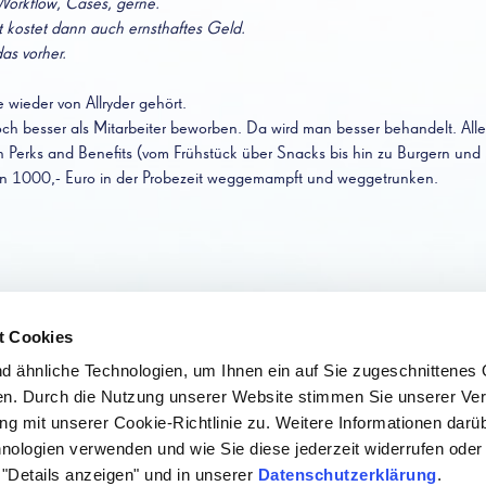
 Workflow, Cases, gerne.
t kostet dann auch ernsthaftes Geld.
das vorher.
 wieder von Allryder gehört.
ch besser als Mitarbeiter beworben. Da wird man besser behandelt. Allei
Perks and Benefits (vom Frühstück über Snacks bis hin zu Burgern und B
von 1000,- Euro in der Probezeit weggemampft und weggetrunken.
t Cookies
ng Seminar, Workshop, Schulung und…
 ähnliche Technologien, um Ihnen ein auf Sie zugeschnittenes 
t: Interview mit Stefan Mannes
nen. Durch die Nutzung unserer Website stimmen Sie unserer V
ung schützen? Unsere Meinung in der…
– mit dem letzten Willen Gutes tun…
 mit unserer Cookie-Richtlinie zu. Weitere Informationen darüb
kommunikation
nologien verwenden und wie Sie diese jederzeit widerrufen ode
 "Details anzeigen" und in unserer
Datenschutzerklärung
.