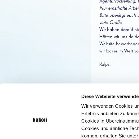
Agenturvorstellung,
Nur ernsthafte Arbei
Bitte überlegt euch 
viele Grüße
Wir haben darauf nie
Hätten wir uns da do
Website beworbenen 
wir locker im Wert 
Rülps.
ÄHNLICHE THEMEN
Diese Webseite verwende
Content Marketi
Wir verwenden Cookies und
Netzwirtschaft.ne
Erlebnis anbieten zu kön
Kinder vor Werb
Testamentspende 
Cookies in Übereinstimmung
KI in der Finanz
Cookies und ähnliche Tech
können, erhalten Sie unter