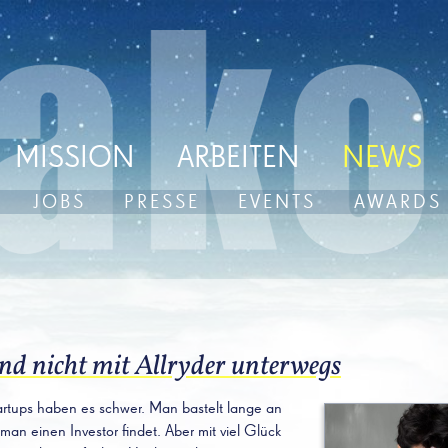
MISSION
ARBEITEN
NEWS
JOBS
PRESSE
EVENTS
AWARDS
ind nicht mit Allryder unterwegs
Startups haben es schwer. Man bastelt lange an
 man einen Investor findet. Aber mit viel Glück