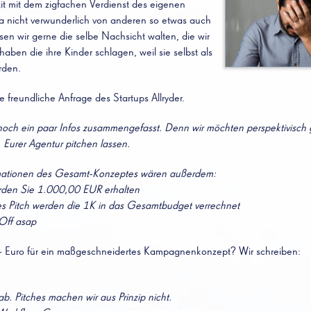
it mit dem zigfachen Verdienst des eigenen
 ja nicht verwunderlich von anderen so etwas auch
sen wir gerne die selbe Nachsicht walten, die wir
ben die ihre Kinder schlagen, weil sie selbst als
rden.
e freundliche Anfrage des Startups Allryder.
noch ein paar Infos zusammengefasst. Denn wir möchten perspektivisch
 Eurer Agentur pitchen lassen.
mationen des Gesamt-Konzeptes wären außerdem:
den Sie 1.000,00 EUR erhalten
s Pitch werden die 1K in das Gesamtbudget verrechnet
Off asap
Euro für ein maßgeschneidertes Kampagnenkonzept? Wir schreiben:
b. Pitches machen wir aus Prinzip nicht.