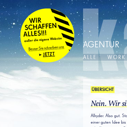
AGENTUR
ALLE
WORK
ÜBERSICHT
Nein. Wir s
Allryder. Also gut. 
einer guten Idee bis