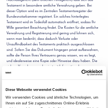
Testament in besondere amtliche Verwahrung geben. Bei
dieser Option wird es im Zentralen Testamentsregister der
Bundesnotarkammer registriert. Ein solches hinterlegtes
Testament wird im Todesfall automatisch eröffnet, sodass Ihr
Wille garantiert Beachtung findet. Die Kosten für die amtliche
Verwahrung und Registrierung sind gering und lohnen sich,
wenn man bedenkt, dass dadurch Verluste oder
Unauffindbarkeit des Testaments praktisch ausgeschlossen
sind. Sofern Sie das Dokument hingegen privat aufbewahren,
sollte die Person Ihres Vertrauens genau wissen, wo es liegt,
und idealerweise eine Kopie oder Hinweise dazu haben. Die
sichere Verwahrung – ob privat mit Information der
Angehörigen oder amtlich beim Nachlassgericht – ist
unerlässlich, damit Ihr letzter Wille zum gegebenen Zeitpunkt
bekannt wird und umgesetzt werden kann.
Diese Webseite verwendet Cookies
ERBLASSER, ERBE, VERMÄCHTNIS UND IMMOBILIE IM
Wir verwenden Cookies und ähnliche Technologien, um
TESTAMENT
Ihnen ein auf Sie zugeschnittenes Online-Erlebnis
Beim Aufsetzen eines Testaments ist es wichtig, den