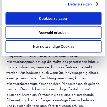
gegen die Erben, dass ihm das Zugewendete ausgehändigt
Details zeigen
wird, übernimmt aber keine Schulden. In der Praxis werden in
vielen Testamenten zunächst die Erben bestimmt und
anschließend zusätzliche Vermächtnisse angeordnet, um
Cookies zulassen
einzelne Zuwendungen zu verteilen. Wenn Sie zum Beispiel
das Deutsche Rote Kreuz oder eine andere Organisation
Auswahl erlauben
unterstützen möchten, können Sie dies entweder tun, indem
Sie diese als Miterbe oder Alleinerbe einsetzen, oder indem Sie
ein Vermächtnis zugunsten der Organisation anordnen.
Nur notwendige Cookies
Beachten Sie jedoch: Nahe Angehörige wie Kinder oder
Ehepartner haben immer einen Pflichtteil. Dieser
Pflichtteilsanspruch beträgt die Hälfte des gesetzlichen Erbteils
und steht ihnen zu, wenn sie durch das Testament enterbt
werden. Das bedeutet, auch wenn Sie Ihr Vermögen großteils
einer gemeinnützigen Einrichtung vermachen, können
pflichtteilsberechtigte Personen ihren Mindestanspruch geltend
machen. Dennoch lässt sich durch kluge Gestaltung viel
erreichen: Durch ein Vermächtnis oder eine entsprechende
Erbeinsetzung können Sie gemeinnützige Zwecke bedenken
und zugleich alle familiären Verpflichtungen erfüllen.