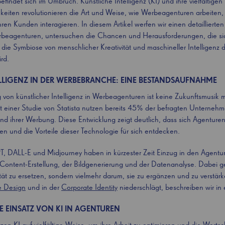
indet sich im Umbruch. Künstliche Intelligenz (KI) und ihre vielfältigen
iten revolutionieren die Art und Weise, wie Werbeagenturen arbeite
hren Kunden interagieren. In diesem Artikel werfen wir einen detaillierten
erbeagenturen, untersuchen die Chancen und Herausforderungen, die si
die Symbiose von menschlicher Kreativität und maschineller Intelligenz d
rd.
ELLIGENZ IN DER WERBEBRANCHE: EINE BESTANDSAUFNAHME
von künstlicher Intelligenz in Werbeagenturen ist keine Zukunftsmusik m
ut einer Studie von Statista nutzen bereits 45% der befragten Unterneh
nd ihrer Werbung. Diese Entwicklung zeigt deutlich, dass sich Agenturen
n und die Vorteile dieser Technologie für sich entdecken.
T, DALL-E und Midjourney haben in kürzester Zeit Einzug in den Agentur
 Content-Erstellung, der Bildgenerierung und der Datenanalyse. Dabei g
tät zu ersetzen, sondern vielmehr darum, sie zu ergänzen und zu verstär
e Design
und in der
Corporate Identity
niederschlägt, beschreiben wir in 
E EINSATZ VON KI IN AGENTUREN