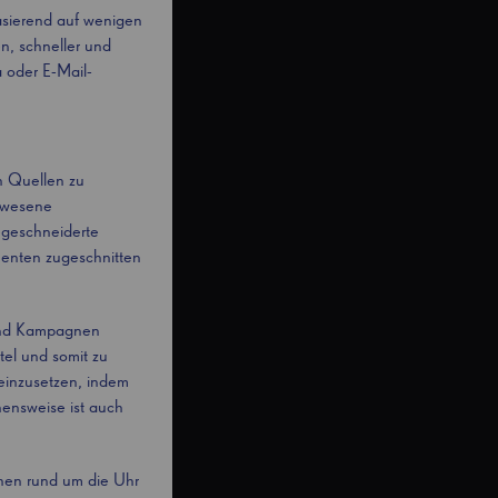
basierend auf wenigen
n, schneller und
 oder E-Mail-
en Quellen zu
gewesene
ßgeschneiderte
menten zugeschnitten
 und Kampagnen
el und somit zu
 einzusetzen, indem
hensweise ist auch
nnen rund um die Uhr