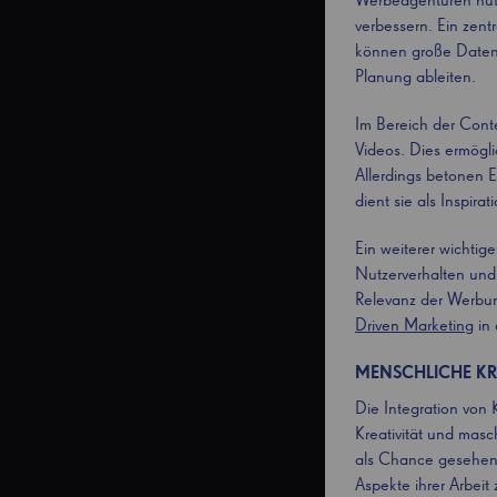
Werbeagenturen nutze
verbessern. Ein zent
können große Datenm
Planung ableiten.
Im Bereich der Conte
Videos. Dies ermögli
Allerdings betonen E
dient sie als Inspira
Ein weiterer wichtig
Nutzerverhalten und
Relevanz der Werbun
Driven Marketing
in 
MENSCHLICHE KRE
Die Integration von 
Kreativität und masch
als Chance gesehen w
Aspekte ihrer Arbeit