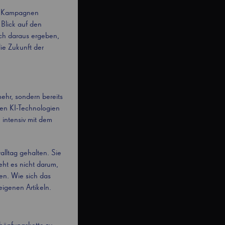
n, Kampagnen
 Blick auf den
ch daraus ergeben,
ie Zukunft der
ehr, sondern bereits
men KI-Technologien
 intensiv mit dem
alltag gehalten. Sie
eht es nicht darum,
ken. Wie sich das
eigenen Artikeln.