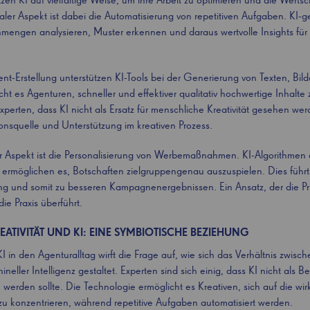
n KI auf vielfältige Weise, um ihre Arbeit zu optimieren und die Werts
raler Aspekt ist dabei die Automatisierung von repetitiven Aufgaben. KI-
engen analysieren, Muster erkennen und daraus wertvolle Insights für d
nt-Erstellung unterstützen KI-Tools bei der Generierung von Texten, Bil
cht es Agenturen, schneller und effektiver qualitativ hochwertige Inhalte
xperten, dass KI nicht als Ersatz für menschliche Kreativität gesehen wer
tionsquelle und Unterstützung im kreativen Prozess.
er Aspekt ist die Personalisierung von Werbemaßnahmen. KI-Algorithmen 
 ermöglichen es, Botschaften zielgruppengenau auszuspielen. Dies führt
g und somit zu besseren Kampagnenergebnissen. Ein Ansatz, der die Pr
die Praxis überführt.
ATIVITÄT UND KI: EINE SYMBIOTISCHE BEZIEHUNG
KI in den Agenturalltag wirft die Frage auf, wie sich das Verhältnis zwisc
ineller Intelligenz gestaltet. Experten sind sich einig, dass KI nicht als
erden sollte. Die Technologie ermöglicht es Kreativen, sich auf die wirk
 zu konzentrieren, während repetitive Aufgaben automatisiert werden.