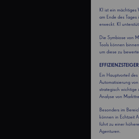
KI ist ein mächtiges
am Ende des Tages i
erweckt. KI unterstü
Die Symbiose von Me
Tools können binnen
um diese zu bewerten
EFFIZIENZSTEIG
Ein Hauptvorteil des
Automatisierung von
strategisch wichtige 
Analyse von Marktt
Besonders im Bereich
können in Echtzeit 
führt zu einer höher
Agenturen.