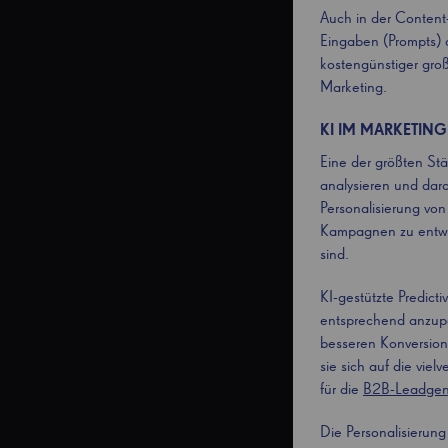
Auch in der Content-
Eingaben (Prompts) q
kostengünstiger groß
Marketing.
KI IM MARKETING
Eine der größten Stä
analysieren und dara
Personalisierung vo
Kampagnen zu entwic
sind.
KI-gestützte Predic
entsprechend anzupa
besseren Konversions
sie sich auf die vi
für die
B2B-Leadgen
Die Personalisierun