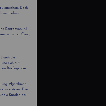
n zu erreichen. Doch
ich zum Leben
und Konzeption. KI-
 menschlichen Geist,
. Durch die
 und sich auf
 von Briefings, der
erung. Algorithmen
e zu erzielen. Dies
für die Kunden der