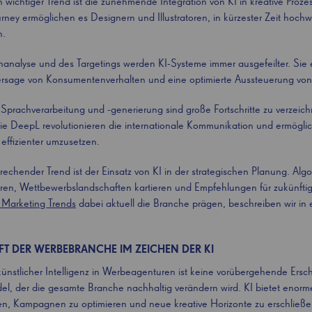
wichtiger Trend ist die zunehmende Integration von KI in kreative Prozes
rney ermöglichen es Designern und Illustratoren, in kürzester Zeit hochwe
n.
nanalyse und des Targetings werden KI-Systeme immer ausgefeilter. Sie
ersage von Konsumentenverhalten und eine optimierte Aussteuerung v
Sprachverarbeitung und -generierung sind große Fortschritte zu verzeich
ie DeepL revolutionieren die internationale Kommunikation und ermögli
ffizienter umzusetzen.
sprechender Trend ist der Einsatz von KI in der strategischen Planung. Al
eren, Wettbewerbslandschaften kartieren und Empfehlungen für zukünf
Marketing Trends
dabei aktuell die Branche prägen, beschreiben wir in
NFT DER WERBEBRANCHE IM ZEICHEN DER KI
künstlicher Intelligenz in Werbeagenturen ist keine vorübergehende Ersc
l, der die gesamte Branche nachhaltig verändern wird. KI bietet enor
lten, Kampagnen zu optimieren und neue kreative Horizonte zu erschließe