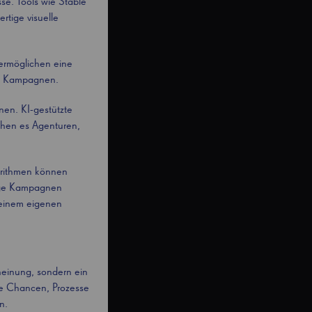
se. Tools wie Stable
rtige visuelle
 ermöglichen eine
on Kampagnen.
nen. KI-gestützte
chen es Agenturen,
gorithmen können
tige Kampagnen
 einem eigenen
heinung, sondern ein
me Chancen, Prozesse
n.