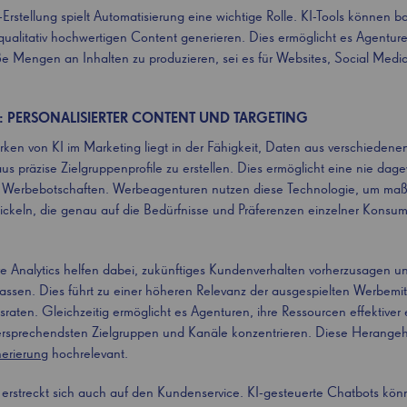
Erstellung spielt Automatisierung eine wichtige Rolle. KI-Tools können 
ualitativ hochwertigen Content generieren. Dies ermöglicht es Agenture
e Mengen an Inhalten zu produzieren, sei es für Websites, Social Media
: PERSONALISIERTER CONTENT UND TARGETING
rken von KI im Marketing liegt in der Fähigkeit, Daten aus verschieden
us präzise Zielgruppenprofile zu erstellen. Dies ermöglicht eine nie da
n Werbebotschaften. Werbeagenturen nutzen diese Technologie, um ma
keln, die genau auf die Bedürfnisse und Präferenzen einzelner Konsu
tive Analytics helfen dabei, zukünftiges Kundenverhalten vorherzusagen
ssen. Dies führt zu einer höheren Relevanz der ausgespielten Werbemitt
raten. Gleichzeitig ermöglicht es Agenturen, ihre Ressourcen effektiver
elversprechendsten Zielgruppen und Kanäle konzentrieren. Diese Herange
erierung
hochrelevant.
g erstreckt sich auch auf den Kundenservice. KI-gesteuerte Chatbots kö