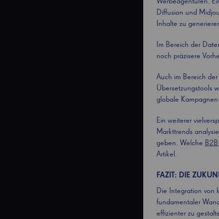
Werbeagenturen. Ein 
Diffusion und Midjou
Inhalte zu generiere
Im Bereich der Date
noch präzisere Vorh
Auch im Bereich der 
Übersetzungstools w
globale Kampagnen e
Ein weiterer vielver
Markttrends analysi
geben. Welche
B2B 
Artikel.
FAZIT: DIE ZUKU
Die Integration von 
fundamentaler Wande
effizienter zu gesta