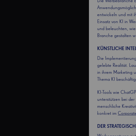
Die Werbebranche bef
Anwendungsmöglichke
entwickeln und mit i
Einsatz von KI in W
und beleuchten, wie 
Branche gestalten wi
KÜNSTLICHE INT
Die Implementierung 
gelebte Realität. La
in ihrem Marketing u
Thema KI beschäftige
KI-Tools wie ChatGP
unterstützen bei der
menschliche Kreativi
konkret im
Corporat
DER STRATEGISCH