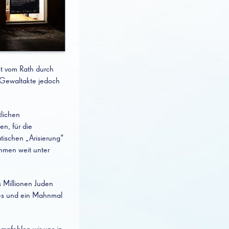
st vom Rath durch
e Gewaltakte jedoch
tlichen
n, für die
ischen „Arisierung“
ehmen weit unter
s Millionen Juden
mes und ein Mahnmal