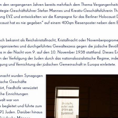
 in den vergangenen Jahren bereits mehrfach dem Thema Vergangenheit
ategie-Geschäftsführer Stefan Mannes und Kreativ-Geschäftsführerin T
ftung EVZ und entwickelten wir die Kampagne für das Berliner Holocaust 
caust hat es nie gegeben“ auf einem 400qm Riesenposter neben dem B
ch bekannt als Reichskristallnacht, Kristallnacht oder Novemberpogrome
 organisiertes und durchgeführtes Gewaltexzess gegen die jüdische Bevö
s in der Nacht vom 9. auf den 10. November 1938 stattfand. Dieses Ere
 der Verfolgung der Juden durch das nationalsozialistische Regime, ind
gung und Vernichtung der jüdischen Gemeinschaft in Europa einleitete.
mnacht wurden Synagogen
dische Geschäfte
ört, Friedhöfe verwüstet
che Einrichtungen
alt war von
e begleitet und führte zum
91 Juden. Darüber hinaus