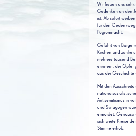
Wir freuen uns seh
Gedenken an den Ja
ist. Ab sofort werbe
für den Gedenkweg z
Pogromnacht.
Geführt von Bürgerm
Kirchen und zahlreic
mehrere tausend Be
erinnern, der Opfer 
aus der Geschichte 
Mit den Ausschreit
nationalsozialistis
Antisemitismus in v
und Synagogen wurde
ermordet. Genauso e
sich weite Kreise d
Stimme erhob.