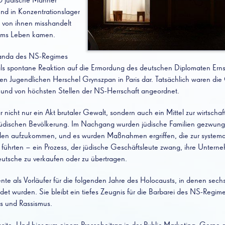
 jüdische Männer
 und in Konzentrationslager
e von ihnen misshandelt
ums Leben kamen.
aganda des NS-Regimes
 als spontane Reaktion auf die Ermordung des deutschen Diplomaten Ern
hen Jugendlichen Herschel Grynszpan in Paris dar. Tatsächlich waren di
et und von höchsten Stellen der NS-Herrschaft angeordnet.
nicht nur ein Akt brutaler Gewalt, sondern auch ein Mittel zur wirtschaf
üdischen Bevölkerung. Im Nachgang wurden jüdische Familien gezwunge
n aufzukommen, und es wurden Maßnahmen ergriffen, die zur systemat
 führten – ein Prozess, der jüdische Geschäftsleute zwang, ihre Untern
eutsche zu verkaufen oder zu übertragen.
te als Vorläufer für die folgenden Jahre des Holocausts, in denen sech
det wurden. Sie bleibt ein tiefes Zeugnis für die Barbarei des NS-Regi
s und Rassismus.