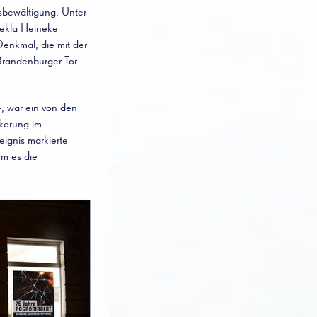
sbewältigung. Unter
hekla Heineke
Denkmal, die mit der
randenburger Tor
, war ein von den
lkerung im
ignis markierte
em es die