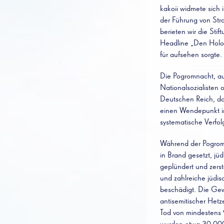
kakoii widmete sich
der Führung von Str
berieten wir die Sti
Headline „Den Holo
für aufsehen sorgte.
Die Pogromnacht, au
Nationalsozialisten
Deutschen Reich, da
einen Wendepunkt in
systematische Verfol
Während der Pogro
in Brand gesetzt, jü
geplündert und zerst
und zahlreiche jüdis
beschädigt. Die Gew
antisemitischer Hetz
Tod von mindestens 