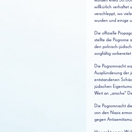
wurden etwa 30.000
willkürlich verhaftet
verschleppt, wo viel
wurden und einige 
Die offizielle Prop
stellte die Pogrome
den polnisch-jüdisc
sorgfältig vorbereit
Die Pogromnacht war 
Ausplünderung der j
entstandenen Schäde
jüdischen Eigentums
Wert an „arische“ D
Die Pogromnacht dien
von den Nazis ermor
gegen Antisemitismu