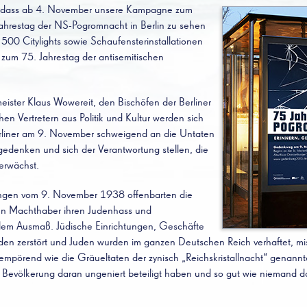
r, dass ab 4. November unsere Kampagne zum
hrestag der NS-Pogromnacht in Berlin zu sehen
n 500 Citylights sowie Schaufensterinstallationen
um 75. Jahrestag der antisemitischen
eister Klaus Wowereit, den Bischöfen der Berliner
hen Vertretern aus Politik und Kultur werden sich
rliner am 9. November schweigend an die Untaten
gedenken und sich der Verantwortung stellen, die
erwächst.
ungen vom 9. November 1938 offenbarten die
chen Machthaber ihren Judenhass und
ollem Ausmaß. Jüdische Einrichtungen, Geschäfte
n zerstört und Juden wurden im ganzen Deutschen Reich verhaftet, mi
mpörend wie die Gräueltaten der zynisch „Reichskristallnacht“ genannt
er Bevölkerung daran ungeniert beteiligt haben und so gut wie niemand 