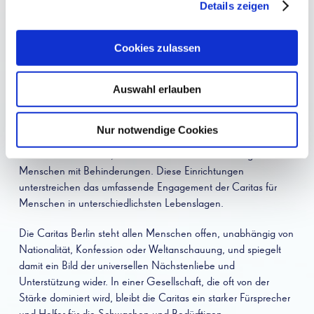
Details zeigen
Zielgruppen. Dazu zählen Familien, Partnerschaften, Frauen,
Kinder und Jugendliche, Menschen mit Behinderungen,
Suchtkranke und -gefährdete sowie Migranten aus
Cookies zulassen
verschiedenen Ländern und Flüchtlinge. Zusätzlich werden
Obdachlose mit Suppenküchen, medizinischer Versorgung und
Auswahl erlauben
Übernachtungsplätzen unterstützt.
Des Weiteren betreibt die Caritas stationäre Einrichtungen wie
Nur notwendige Cookies
Krankenhäuser, Krankenheime, Kinder- und Jugendheime,
Seniorenwohnhäuser, Seniorenheime und Einrichtungen für
Menschen mit Behinderungen. Diese Einrichtungen
unterstreichen das umfassende Engagement der Caritas für
Menschen in unterschiedlichsten Lebenslagen.
Die Caritas Berlin steht allen Menschen offen, unabhängig von
Nationalität, Konfession oder Weltanschauung, und spiegelt
damit ein Bild der universellen Nächstenliebe und
Unterstützung wider. In einer Gesellschaft, die oft von der
Stärke dominiert wird, bleibt die Caritas ein starker Fürsprecher