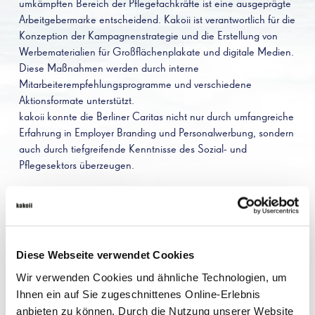
umkämpften Bereich der Pflegefachkräfte ist eine ausgeprägte
Arbeitgebermarke entscheidend. Kakoii ist verantwortlich für die
Konzeption der Kampagnenstrategie und die Erstellung von
Werbematerialien für Großflächenplakate und digitale Medien.
Diese Maßnahmen werden durch interne
Mitarbeiterempfehlungsprogramme und verschiedene
Aktionsformate unterstützt.
kakoii konnte die Berliner Caritas nicht nur durch umfangreiche
Erfahrung in Employer Branding und Personalwerbung, sondern
auch durch tiefgreifende Kenntnisse des Sozial- und
Pflegesektors überzeugen.
Die Caritas, als Ausdruck tätiger Nächstenliebe, ist ein
wesentlicher Bestandteil des christlichen Lebens in Berlin. Als
katholische Wohlfahrtsorganisation, die sich neben dem
evangelischen Diakonischen Werk für die Schwachen und
Diese Webseite verwendet Cookies
Bedürftigen einsetzt, verkörpert sie das christliche
Wir verwenden Cookies und ähnliche Technologien, um
Menschenbild in ihrer täglichen Arbeit.
Ihnen ein auf Sie zugeschnittenes Online-Erlebnis
Gegründet wurde der Deutsche Caritasverband am 7.
anbieten zu können. Durch die Nutzung unserer Website