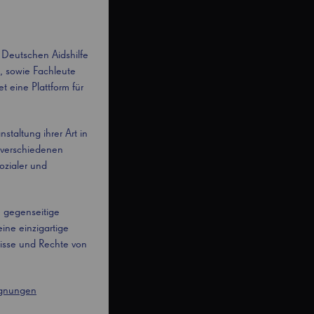
 Deutschen Aidshilfe
e, sowie Fachleute
 eine Plattform für
staltung ihrer Art in
 verschiedenen
ozialer und
 gegenseitige
ine einzigartige
nisse und Rechte von
egnungen