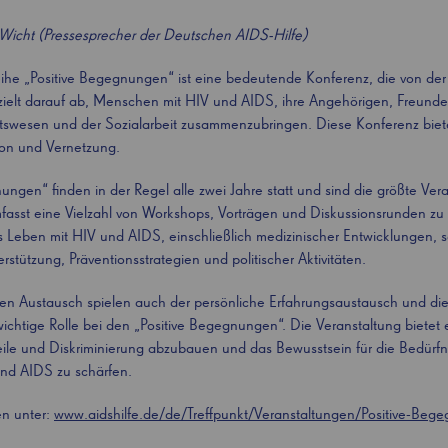
Wicht (Pressesprecher der Deutschen AIDS-Hilfe)
eihe „Positive Begegnungen“ ist eine bedeutende Konferenz, die von der
e zielt darauf ab, Menschen mit HIV und AIDS, ihre Angehörigen, Freund
wesen und der Sozialarbeit zusammenzubringen. Diese Konferenz bietet
ion und Vernetzung.
ungen“ finden in der Regel alle zwei Jahre statt und sind die größte Veran
fasst eine Vielzahl von Workshops, Vorträgen und Diskussionsrunden zu
Leben mit HIV und AIDS, einschließlich medizinischer Entwicklungen, s
rstützung, Präventionsstrategien und politischer Aktivitäten.
n Austausch spielen auch der persönliche Erfahrungsaustausch und die
ichtige Rolle bei den „Positive Begegnungen“. Die Veranstaltung bietet e
eile und Diskriminierung abzubauen und das Bewusstsein für die Bedürf
nd AIDS zu schärfen.
en unter:
www.aidshilfe.de/de/Treffpunkt/Veranstaltungen/Positive-Beg