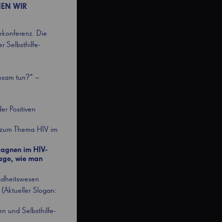
EN WIR
ekonferenz. Die
r Selbsthilfe-
nsam tun?“ –
er Positiven
z zum Thema HIV im
pagnen im HIV-
rage, wie man
undheitswesen
Aktueller Slogan:
n und Selbsthilfe-