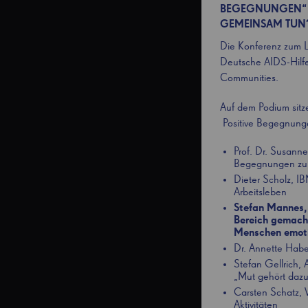
BEGEGNUNGEN“ Z
GEMEINSAM TUN
Die Konferenz zum L
Deutsche AIDS-Hilfe v
Communities.
Auf dem Podium sit
Positive Begegnung
Prof. Dr. Susanne
Begegnungen zu
Dieter Scholz, I
Arbeitsleben
Stefan Mannes, 
Bereich gemacht
Menschen emoti
Dr. Annette Habe
Stefan Gellrich
„Mut gehört dazu
Carsten Schatz, 
Aktivitäten