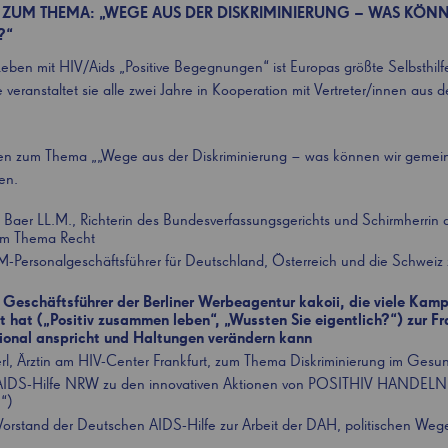
UM THEMA: „WEGE AUS DER DISKRIMINIERUNG – WAS KÖNN
?“
eben mit HIV/Aids „Positive Begegnungen“ ist Europas größte Selbsthilf
eranstaltet sie alle zwei Jahre in Kooperation mit Vertreter/innen aus de
zen zum Thema „„Wege aus der Diskriminierung – was können wir gemei
en.
 Baer LL.M., Richterin des Bundesverfassungsgerichts und Schirmherrin d
m Thema Recht
BM-Personalgeschäftsführer für Deutschland, Österreich und die Schwei
Geschäftsführer der Berliner Werbeagentur kakoii, die viele Kam
 hat („Positiv zusammen leben“, „Wussten Sie eigentlich?“) zur F
onal anspricht und Haltungen verändern kann
rl, Ärztin am HIV-Center Frankfurt, zum Thema Diskriminierung im Ges
, AIDS-Hilfe NRW zu den innovativen Aktionen von POSITHIV HANDELN (
“)
Vorstand der Deutschen AIDS-Hilfe zur Arbeit der DAH, politischen Wege