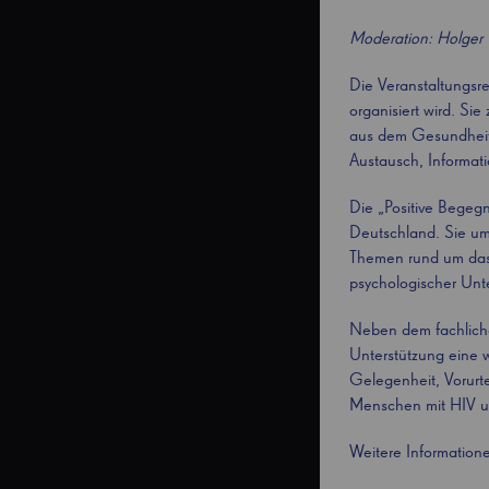
Moderation: Holger 
Die Veranstaltungsr
organisiert wird. Si
aus dem Gesundheits
Austausch, Informat
Die „Positive Begegn
Deutschland. Sie um
Themen rund um das 
psychologischer Unte
Neben dem fachliche
Unterstützung eine w
Gelegenheit, Vorurt
Menschen mit HIV u
Weitere Information