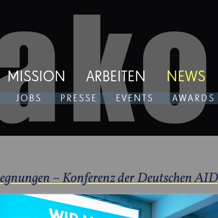
MISSION
ARBEITEN
NEWS
JOBS
PRESSE
EVENTS
AWARDS
gegnungen – Konferenz der Deutschen AID