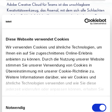
Adobe Creative Cloud für Teams ist das unschlagbare
Kreativitätswerkzeug, das Arsenal, mit dem sich alle Schlachten
auf dem Schlachtfeld der Kreativität entscheiden lassen. Für
Comparex, einen der größten Lizenzspezialisten, entwickelte
kakoii eine freche
B2B Marketing
Kampagne, die in Mailings
und Display-Ads auf ungewöhnliche Weise Photoshop & Co.
Diese Webseite verwendet Cookies
potenziellen Kunden aus der Kreativbranche näherbringt. Bei
diesem Projekt konnte kakoii nicht nur seine Expertise als B2B-
Wir verwenden Cookies und ähnliche Technologien, um
Agentur ausspielen, sondern auch bisherige Erfahrungen mit
Ihnen ein auf Sie zugeschnittenes Online-Erlebnis
Software- und Lizenzhandel.
anbieten zu können. Durch die Nutzung unserer Website
stimmen Sie unserer Verwendung von Cookies in
Comparex ist ein international agierendes IT-Unternehmen mit
Übereinstimmung mit unserer Cookie-Richtlinie zu.
Schwerpunkt auf Software-Lizenzierung, Software Asset
Weitere Informationen darüber, wie wir Cookies und
Management und IT-Services. Gegründet im Jahr 1986, hat
ähnliche Technologien verwenden und wie Sie diese
sich das Unternehmen zu einem führenden Anbieter in der IT-
jederzeit widerrufen oder anpassen können, erhalten Sie
Branche entwickelt. Mit Hauptsitz in Leipzig operiert Comparex
unter "Details anzeigen" und in
weltweit und betreut Kunden in über 80 Ländern.
unserer
Datenschutzerklärung
.
Einwilligungsauswahl
Das Hauptgeschäftsfeld von Comparex liegt in der Beratung
Notwendig