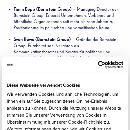
Timm Bopp (Bernstein Group)
– Managing Director der
Bernstein Group. Er berät Unternehmen, Verbände und
öffentliche Organisationen seit mehr als zehn Jahren zu
Positionierung im politischen und vorpolitischen Raum.
Sven Rawe (Bernstein Group)
– Gründer der Bernstein
Group. Er arbeitet seit 25 Jahren als
Kommunikationsberater und Berater für politische und
regulatorische Fragen in Deutschland und international.
Cornelius Winter (365 Sherpas)
– Principal Partner,
Executive Chairman und Shareholder von 365 Sherpas. Er
berät Vorstände, Geschäftsführungen und politische
Diese Webseite verwendet Cookies
Institutionen zu strategischer Kommunikation, Public Affairs
Wir verwenden Cookies und ähnliche Technologien, um
und Reputationsfragen.
Ihnen ein auf Sie zugeschnittenes Online-Erlebnis
Jan Böttger (365 Sherpas)
– Managing Partner, CEO
anbieten zu können. Durch die Nutzung unserer Website
und Shareholder von 365 Sherpas. Er berät Unternehmen,
stimmen Sie unserer Verwendung von Cookies in
Verbände und NGOs sektorübergreifend zu politischer und
Übereinstimmung mit unserer Cookie-Richtlinie zu.
kommunikativer Positionierung.
Weitere Informationen darüber, wie wir Cookies und