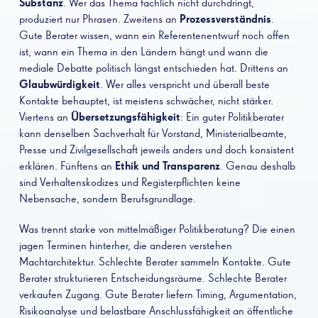
Substanz
. Wer das Thema fachlich nicht durchdringt,
produziert nur Phrasen. Zweitens an
Prozessverständnis
.
Gute Berater wissen, wann ein Referentenentwurf noch offen
ist, wann ein Thema in den Ländern hängt und wann die
mediale Debatte politisch längst entschieden hat. Drittens an
Glaubwürdigkeit
. Wer alles verspricht und überall beste
Kontakte behauptet, ist meistens schwächer, nicht stärker.
Viertens an
Übersetzungsfähigkeit
: Ein guter Politikberater
kann denselben Sachverhalt für Vorstand, Ministerialbeamte,
Presse und Zivilgesellschaft jeweils anders und doch konsistent
erklären. Fünftens an
Ethik und Transparenz
. Genau deshalb
sind Verhaltenskodizes und Registerpflichten keine
Nebensache, sondern Berufsgrundlage.
Was trennt starke von mittelmäßiger Politikberatung? Die einen
jagen Terminen hinterher, die anderen verstehen
Machtarchitektur. Schlechte Berater sammeln Kontakte. Gute
Berater strukturieren Entscheidungsräume. Schlechte Berater
verkaufen Zugang. Gute Berater liefern Timing, Argumentation,
Risikoanalyse und belastbare Anschlussfähigkeit an öffentliche