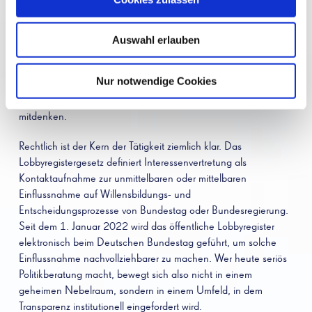
die Boulevard-Version. In der Realität arbeiten sie an der
Schnittstelle von
Politik, Verwaltung, Wirtschaft,
Verbänden, Stiftungen, NGOs und Öffentlichkeit
. Genau
Auswahl erlauben
diese Vermittlungsfunktion beschreibt auch der
Verhaltenskodex der de’ge’pol: Politikberater sollen Interessen
Nur notwendige Cookies
ihres Auftraggebers wahren, zugleich aber das Gemeinwohl
und transparente Regeln professioneller Interessenvertretung
mitdenken.
Rechtlich ist der Kern der Tätigkeit ziemlich klar. Das
Lobbyregistergesetz definiert Interessenvertretung als
Kontaktaufnahme zur unmittelbaren oder mittelbaren
Einflussnahme auf Willensbildungs- und
Entscheidungsprozesse von Bundestag oder Bundesregierung.
Seit dem 1. Januar 2022 wird das öffentliche Lobbyregister
elektronisch beim Deutschen Bundestag geführt, um solche
Einflussnahme nachvollziehbarer zu machen. Wer heute seriös
Politikberatung macht, bewegt sich also nicht in einem
geheimen Nebelraum, sondern in einem Umfeld, in dem
Transparenz institutionell eingefordert wird.