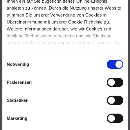
Ihnen ein auf Sie zugeschnittenes Online-Erlebnis
anbieten zu können. Durch die Nutzung unserer Website
Für den Weltmarktführer im Bereich Musiksoftware,
Native
stimmen Sie unserer Verwendung von Cookies in
Instruments,
entwickelten wir zwei einprägsame TV- und Internet-Spots
sowie eine Serie von Anzeigen. Synthesizer, Sampler und Gitarren-Software
Übereinstimmung mit unserer Cookie-Richtlinie zu.
kamen so zu ihrem pointierten Auftritt.
Weitere Informationen darüber, wie wir Cookies und
ähnliche Technologien verwenden und wie Sie diese
jederzeit widerrufen oder anpassen können, erhalten Sie
unter "Details anzeigen" und in
NATIVE INSTRUMENTS
unserer
Datenschutzerklärung
.
Einwilligungsauswahl
)
Notwendig
NATIVE INSTRUMENTS
Präferenzen
In Zusammenarbeit mit Filmregisseurin
Esther Gronenborn
inszenierte
kakoii mit schwarzem Humor das Thema “Gefahr von Liveauftritten” und
legte der Zielgruppe damit nahe, sich doch lieber auf die
Statistiken
Studiosoftware
Guitar Rig
zu verlassen.
Marketing
NATIVE INSTRUMENTS