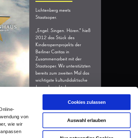
Lichtenberg meets
Staatsoper.
„Engel. Singen. Hören.“ hieß
2012 das Stück des
Kinderopernprojekts der
Berliner Caritas in
Zusammenarbeit mit der
Staatsoper. Wir unterstützten
bereits zum zweiten Mal das
wichtigste kulturdidaktische
Jugendprojekt der
Hauptstadt mit einer
Kampagne.
Cookies zulassen
Online-
erwendung von
Auswahl erlauben
er, wie wir
r anpassen