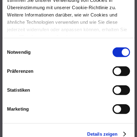
DWBO
Übereinstimmung mit unserer Cookie-Richtlinie zu.
Weitere Informationen darüber, wie wir Cookies und
ähnliche Technologien verwenden und wie Sie diese
Wenn ein Pflegeanbieter zur Kiez-Marke wird. Mit Berliner Schnauze und
jederzeit widerrufen oder anpassen können, erhalten Sie
lokaler Verwurzelung starteten wir eine Employer Branding Kampagne für
die Pflegeeinrichtungen der Diakonie.
unter "Details anzeigen" und in
unserer
Datenschutzerklärung
.
Einwilligungsauswahl
Wenn Sie mehr wissen wollen,
fragen Sie uns gerne an
.
Notwendig
Präferenzen
DWBO
Statistiken
Marketing
Details zeigen