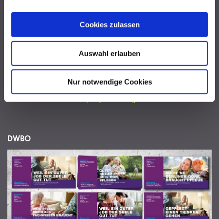
Cookies zulassen
DWBO
Auswahl erlauben
Wenn ein Pflegeanbieter zur Kiez-Marke wird. Mit Berliner Schnauze und
lokaler Verwurzelung starteten wir eine Employer Branding Kampagne für
die Pflegeeinrichtungen der Diakonie.
Nur notwendige Cookies
Wenn Sie mehr wissen wollen,
fragen Sie uns gerne an
.
DWBO